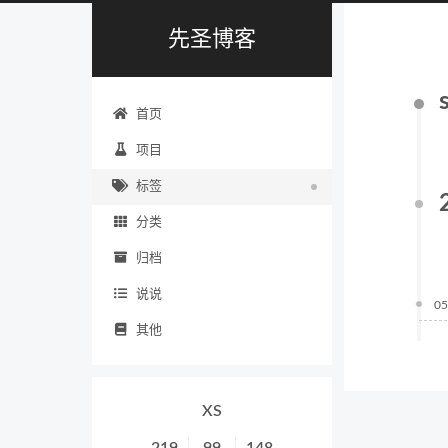
先圣博客
首页
项目
标签
分类
归档
说说
05
其他
XS