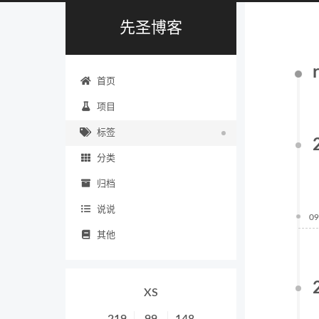
先圣博客
首页
项目
标签
分类
归档
说说
09
其他
XS