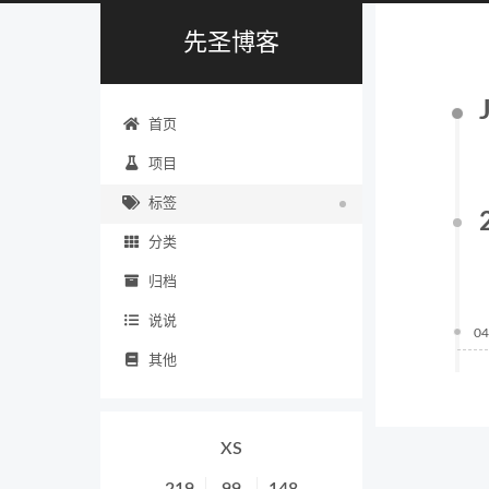
先圣博客
首页
项目
标签
分类
归档
说说
04
其他
XS