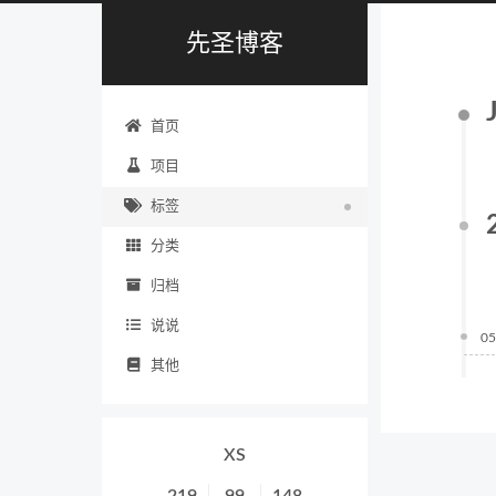
先圣博客
首页
项目
标签
分类
归档
说说
05
其他
XS