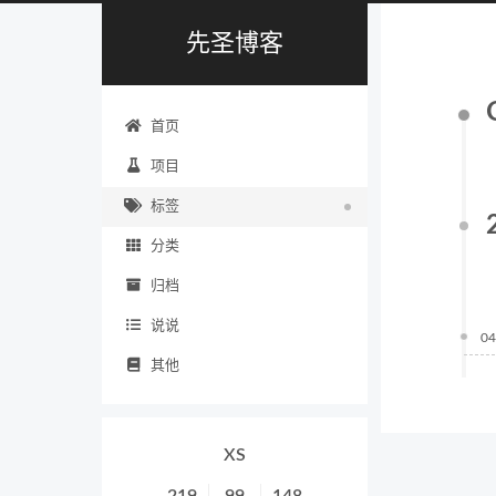
先圣博客
首页
项目
标签
分类
归档
说说
04
其他
XS