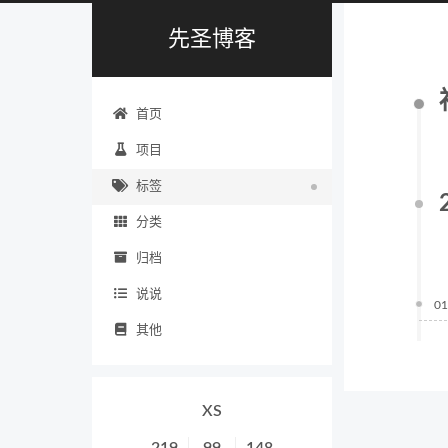
先圣博客
首页
项目
标签
分类
归档
说说
01
其他
XS