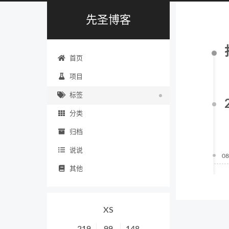
先圣博客
首页
项目
标签
分类
归档
说说
08
其他
XS