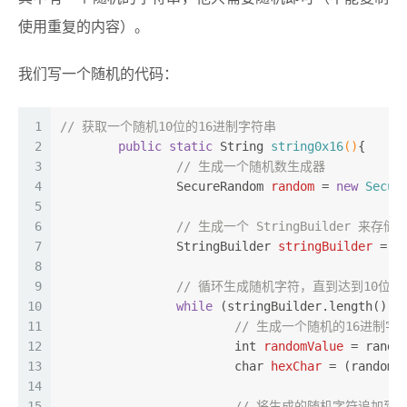
使用重复的内容）。
我们写一个随机的代码：
1
// 获取一个随机10位的16进制字符串
2
public
static
 String 
string0x16
()
{
3
// 生成一个随机数生成器
4
SecureRandom
random
=
new
Secur
5
6
// 生成一个 StringBuilder 来存
7
StringBuilder
stringBuilder
=
n
8
9
// 循环生成随机字符，直到达到10位长
10
while
 (stringBuilder.length() <
11
// 生成一个随机的16进制字
12
int
randomValue
=
 rando
13
char
hexChar
=
 (randomV
14
15
// 将生成的随机字符追加到