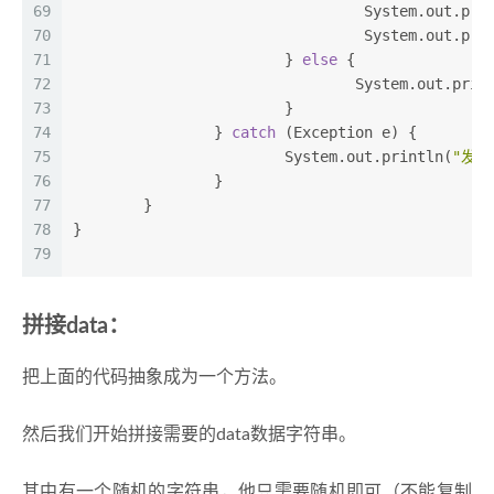
69
				 System.out.pr
70
				 System.out.pr
71
			} 
else
 {
72
				System.out.prin
73
			}
74
		} 
catch
 (Exception e) {
75
			System.out.println(
"发生
76
		}
77
	}
78
}
79
拼接data：
把上面的代码抽象成为一个方法。
然后我们开始拼接需要的data数据字符串。
其中有一个随机的字符串，他只需要随机即可（不能复制