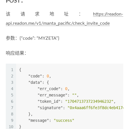
POST：
该请求地址：
https://readon-
api.readon.me/v1/manta_pacific/check_invite_code
参数：{“code”: “MYZETA”}
响应结果：
1
{
2
"code"
:
0
,
3
"data"
:
{
4
"err_code"
:
0
,
5
"err_message"
:
""
,
6
"token_id"
:
"1704713737234946232"
,
7
"signature"
:
"0x4aaa6ff6fe3f8dc4eb417da
8
}
,
9
"message"
:
"success"
10
}