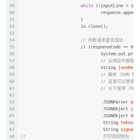
49
while
 ((inputLine = in.
50
				response.appen
51
			}
52
			in.close();
53
54
// 判断请求是否成功
55
if
 (responseCode == Htt
56
				System.out.prin
57
// 从响应中提取 tok
58
String
jsonResp
59
// 解析 JSON 获取 
60
// 这里可以使用 JS
61
// 以下是用 JSON
62
63
JSONParser
par
64
JSONObject
jso
65
JSONObject
dat
66
String
tokenId
67
String
signatu
68
//				 打印到控制台