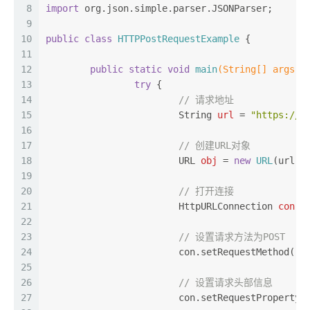
8
import
 org.json.simple.parser.JSONParser;
9
10
public
class
HTTPPostRequestExample
 {
11
12
public
static
void
main
(String[] args)
 
13
try
 {
14
// 请求地址
15
String
url
=
"https://r
16
17
// 创建URL对象
18
URL
obj
=
new
URL
(url);
19
20
// 打开连接
21
HttpURLConnection
con
=
22
23
// 设置请求方法为POST
24
			con.setRequestMethod(
"P
25
26
// 设置请求头部信息
27
			con.setRequestProperty(