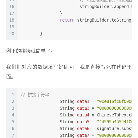
16
			stringBuilder.append(he
17
		}
18
return
 stringBuilder.toString()
19
20
	}
剩下的拼接就简单了。
我们把对应的数据填写好即可，我是直接写死在代码里
面。
1
// 拼接字符串
2
String
data1
=
"0xe816fc8f00000
3
String
data3
=
"000000000000000
4
String
data4
=
 ChineseToHex.chi
5
String
data5
=
"4d595a455441000
6
String
data6
=
 signature.substr
7
String
data7
=
"000000000000000