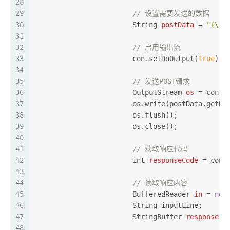
28
29
// 设置需要发送的数据
30
String
postData
=
"{\"c
31
32
// 启用输出流
33
			con.setDoOutput(
true
);
34
35
// 发送POST请求
36
OutputStream
os
=
 con.g
37
			os.write(postData.getBy
38
			os.flush();
39
			os.close();
40
41
// 获取响应代码
42
int
responseCode
=
 con.
43
44
// 读取响应内容
45
BufferedReader
in
=
new
46
			String inputLine;
47
StringBuffer
response
=
48