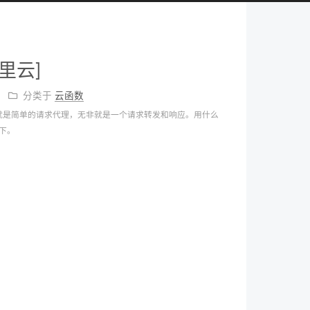
里云]
分类于
云函数
就是简单的请求代理，无非就是一个请求转发和响应。用什么
下。
。