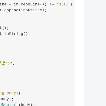
ine = in.readLine()) != 
null
) {
ntent.append(inputLine);
ct();
t.toString();
错误'}"
;
ng body)
{
body);
ONObject
(body);