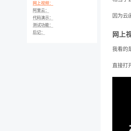
网上视频：
阿里云：
因为云
代码演示：
测试功能：
后记：
网上
我看的
直接打