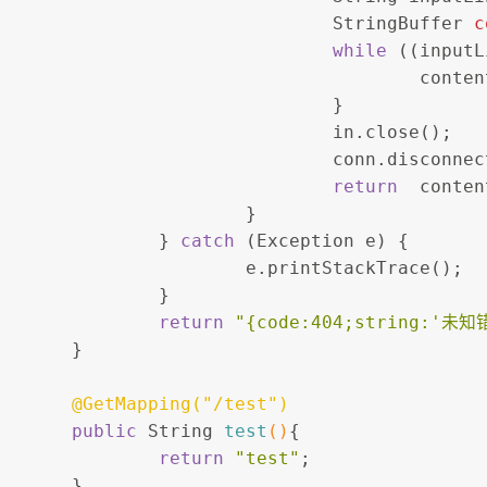
StringBuffer
c
while
 ((inputL
					co
				}
				in.close();
				conn.disconne
return
  conten
			}
		} 
catch
 (Exception e) {
			e.printStackTrace();
		}
return
"{code:404;string:'未知
	}
@GetMapping("/test")
public
 String 
test
()
{
return
"test"
;
	}