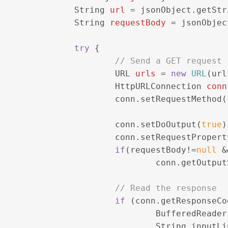
String
url
=
 jsonObject.getStr
String
requestBody
=
 jsonObjec
try
 {
// Send a GET request
URL
urls
=
new
URL
(url
HttpURLConnection
conn
			conn.setRequestMethod(
			conn.setDoOutput(
true
)
			conn.setRequestProper
if
(requestBody!=
null
 &
				conn.getOut
// Read the response
if
 (conn.getResponseCo
BufferedReader
				String inputL