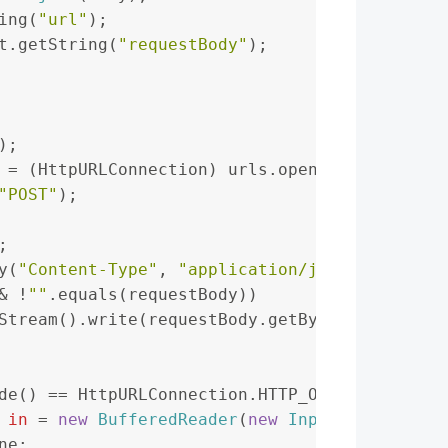
ing(
"url"
);
t.getString(
"requestBody"
);
);
=
 (HttpURLConnection) urls.openConnection();
"POST"
);
;
ty(
"Content-Type"
, 
"application/json"
);
& !
""
.equals(requestBody))
putStream().write(requestBody.getBytes(
"UTF-8"
))
de() == HttpURLConnection.HTTP_OK) {
in
=
new
BufferedReader
(
new
InputStreamReade
ine;