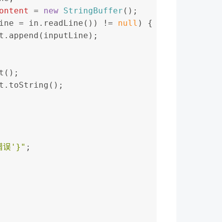
ontent
=
new
StringBuffer
();
ine = in.readLine()) != 
null
) {
ntent.append(inputLine);
ct();
t.toString();
错误'}"
;