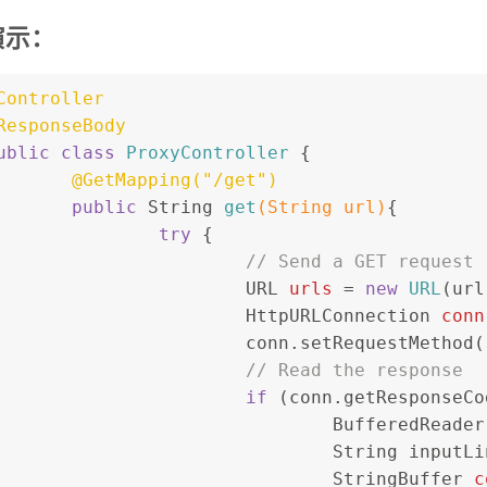
演示：
Controller
ResponseBody
ublic
class
ProxyController
 {
@GetMapping("/get")
public
 String 
get
(String url)
{
try
 {
// Send a GET request
URL
urls
=
new
URL
(url
HttpURLConnection
conn
			conn.setRequestMethod(
// Read the response
if
 (conn.getResponseCo
BufferedReader
				String inputL
StringBuffer
c