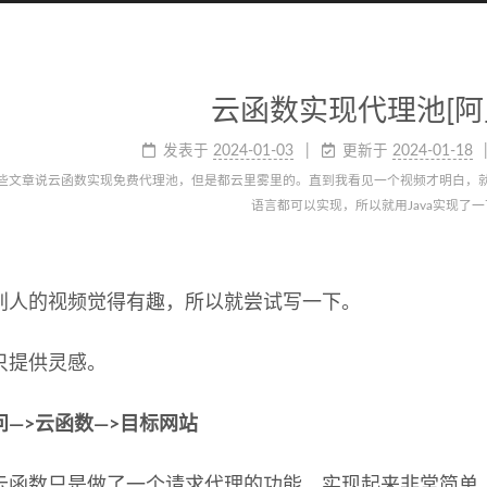
云函数实现代理池[阿
发表于
2024-01-03
更新于
2024-01-18
些文章说云函数实现免费代理池，但是都云里雾里的。直到我看见一个视频才明白，
语言都可以实现，所以就用Java实现了一
别人的视频觉得有趣，所以就尝试写一下。
只提供灵感。
问—>云函数—>目标网站
云函数只是做了一个请求代理的功能，实现起来非常简单