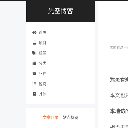
先圣博客
首页
项目
之前看过一
标签
分类
归档
我是看
说说
其他
本文也
本地访
文章目录
站点概览
相当于