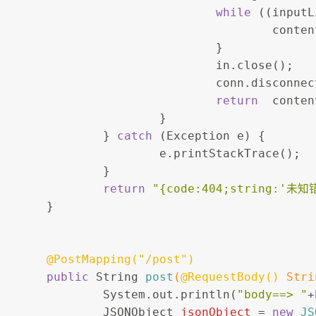
while
 ((inputL
					co
				}
				in.close();
				conn.disconne
return
  conten
			}
		} 
catch
 (Exception e) {
			e.printStackTrace();
		}
return
"{code:404;string:'未知
	}
@PostMapping("/post")
public
 String 
post
(
@RequestBody()
 Stri
		System.out.println(
"body==> "
+
JSONObject
jsonObject
=
new
JS