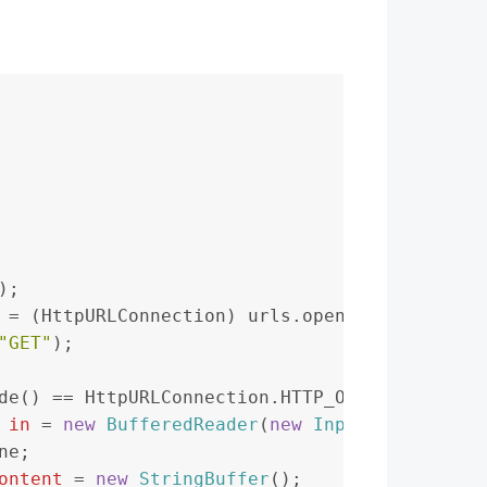
);
=
 (HttpURLConnection) urls.openConnection();
"GET"
);
de() == HttpURLConnection.HTTP_OK) {
in
=
new
BufferedReader
(
new
InputStreamReade
ine;
ontent
=
new
StringBuffer
();