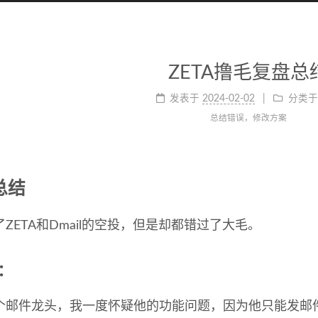
ZETA撸毛复盘总
发表于
2024-02-02
分类于
总结错误，修改方案
总结
ZETA和Dmail的空投，但是却都错过了大毛。
l：
个邮件龙头，我一度怀疑他的功能问题，因为他只能发邮