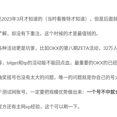
：
a我是2023年3月才知道的（当时看推特才知道），但是后
了解，却没有下重注。这个时候的才是最值钱的。
种活动更是坑爹，比如OKX的第八期ZETA活动，32万人
，bitget和tp的活动能不能回点血，最重要的OKX的已经
抽奖摇号也没有太大的问题，唯一的问题就是你自己的号
于测试网账号，一定要把规模优势做出来：
一个号不中就1
官方还有主网xp经验，这个可以刷一下。