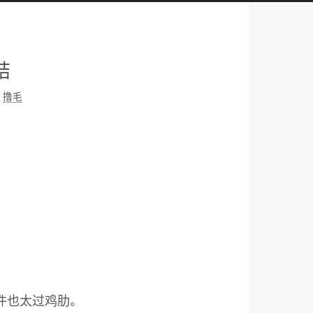
结
撸毛
件也太过鸡肋。