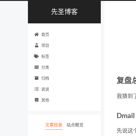
先圣博客
首页
项目
标签
分类
归档
复盘
说说
我猜到了
其他
Dmai
文章目录
站点概览
先说这